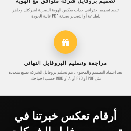
تصميم بروفايل شركة متوافق مع الهوية
تنفيذ تصميم احترافي جذاب يعكس الهوية البصرية لشركتك وجاهز
للطباعة أو التصدير بصيغة PDF عالية الجودة.
مراجعة وتسليم البروفايل النهائي
بعد اعتماد التصميم والمحتوى، يتم تسليم بروفايل الشركة بصيغ متعددة
مثل PDF أو PSD أو AI أو INDD حسب احتياجك.
أرقام تعكس خبرتنا في
تصميم بروفايل الشركات