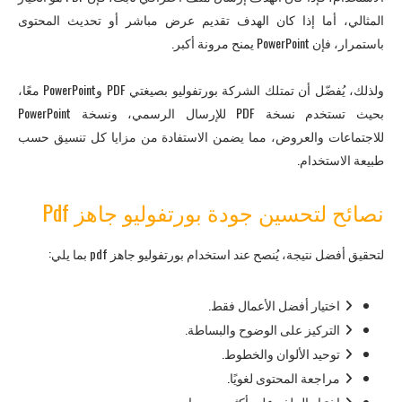
المثالي، أما إذا كان الهدف تقديم عرض مباشر أو تحديث المحتوى
باستمرار، فإن PowerPoint يمنح مرونة أكبر.
ولذلك، يُفضّل أن تمتلك الشركة بورتفوليو بصيغتي PDF وPowerPoint معًا،
بحيث تستخدم نسخة PDF للإرسال الرسمي، ونسخة PowerPoint
للاجتماعات والعروض، مما يضمن الاستفادة من مزايا كل تنسيق حسب
طبيعة الاستخدام.
نصائح لتحسين جودة بورتفوليو جاهز Pdf
لتحقيق أفضل نتيجة، يُنصح عند استخدام بورتفوليو جاهز pdf بما يلي:
اختيار أفضل الأعمال فقط.
التركيز على الوضوح والبساطة.
توحيد الألوان والخطوط.
مراجعة المحتوى لغويًا.
اختبار الملف على أكثر من جهاز.