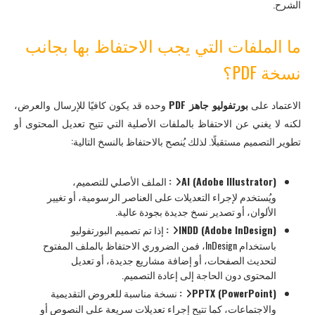
الشرح.
ما الملفات التي يجب الاحتفاظ بها بجانب
نسخة PDF؟
الاعتماد على
بورتفوليو جاهز PDF
وحده قد يكون كافيًا للإرسال والعرض،
لكنه لا يغني عن الاحتفاظ بالملفات الأصلية التي تتيح تعديل المحتوى أو
تطوير التصميم مستقبلًا. لذلك يُنصح بالاحتفاظ بالنسخ التالية:
AI (Adobe Illustrator):
الملف الأصلي للتصميم،
ويُستخدم لإجراء التعديلات على العناصر الرسومية، أو تغيير
الألوان، أو تصدير نسخ جديدة بجودة عالية.
INDD (Adobe InDesign):
إذا تم تصميم البورتفوليو
باستخدام InDesign، فمن الضروري الاحتفاظ بالملف المفتوح
لتحديث الصفحات، أو إضافة مشاريع جديدة، أو تعديل
المحتوى دون الحاجة إلى إعادة التصميم.
PPTX (PowerPoint):
نسخة مناسبة للعروض التقديمية
والاجتماعات، كما تتيح إجراء تعديلات سريعة على النصوص أو