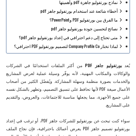
نماذج بورتفوليو جاهزة pdf وأهميتها
أخطاء شائعة عند استخدام بورتفوليو جاهز pdf
ما الفرق بين بورتفوليو PDF وPowerPoint؟
نصائح لتحسين جودة بورتفوليو جاهز pdf
متى تحتاج إلى دعم احترافي في إعداد بورتفوليو جاهز pdf؟
لماذا تختار Company Profile Co لتصميم بورتفوليو PDF احترافي؟
يُعد
بورتفوليو جاهز PDF
من أكثر الملفات استخدامًا في الشركات
والوكالات والمكاتب المهنية، لأنه يوفّر وسيلة عملية لعرض المشاريع
والخدمات بصورة منظمة وسهلة المشاركة. ويُفضّل الكثير من أصحاب
الأعمال صيغة PDF لأنها تحافظ على تنسيق التصميم، وتظهر بالشكل نفسه
على جميع الأجهزة، مما يجعلها مناسبة للاجتماعات، والعروض، والتقديم
على المشاريع.
سواء كنت تبحث عن بورتفوليو للشركات جاهز PDF، أو ترغب في إعداد
بورتفوليو تصميم جاهز PDF يعرض أعمالك باحترافية، فإن نجاح الملف